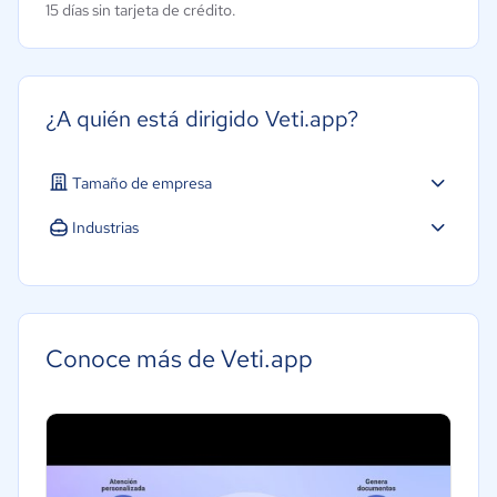
15 días sin tarjeta de crédito.
¿A quién está dirigido Veti.app?
Tamaño de empresa
Micro: 1 a 9 trabajadores
Industrias
Software / TI
Salud
Tecnología
Conoce más de Veti.app