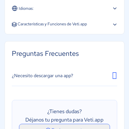
Idiomas:
Español
Características y Funciones de Veti.app
Base de datos de clientes
Diagnóstico de imagen y radiografías
Preguntas Frecuentes
Gestión de citas
Gestión de expedientes de pacientes
Planes de tratamiento
¿Necesito descargar una app?
Procesamiento de prescripciones médicas
Programación de citas
Recordatorios de citas
¿Tienes dudas?
Déjanos tu pregunta para Veti.app