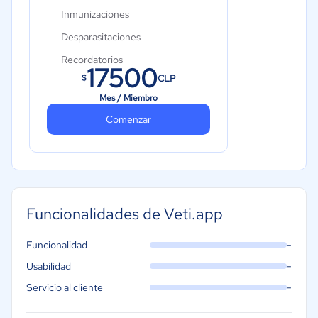
Inmunizaciones
Desparasitaciones
Recordatorios
17500
CLP
$
Plantillas de consentimiento
Mes / Miembro
Archivos
Comenzar
Reportes de atención
Agenda
1 usuario
0.15 UF por usuario adicional
Funcionalidades de Veti.app
-
Funcionalidad
-
Usabilidad
-
Servicio al cliente