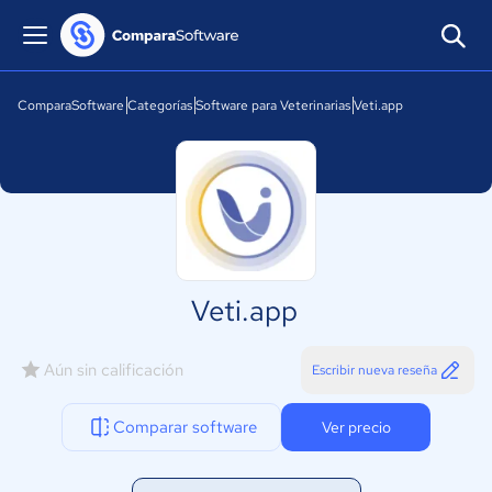
ComparaSoftware
Categorías
Software para Veterinarias
Veti.app
Veti.app
Aún sin calificación
Escribir nueva reseña
Comparar software
Ver precio