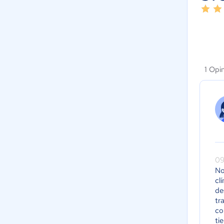
1 Opi
09
No
cl
de
tr
co
ti