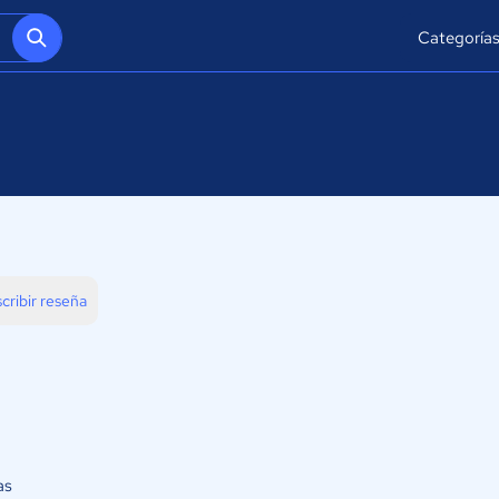
Categoría
cribir reseña
as