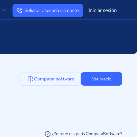
Iniciar sesión
s
Solicitar asesoría sin costo
Ver mi perfil
Cerrar sesión
Comparar software
Ver precio
¿Por qué es gratis ComparaSoftware?