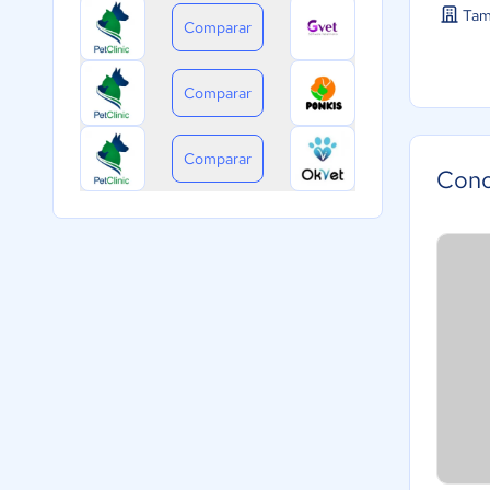
Tam
Comparar
Comparar
Comparar
Cono