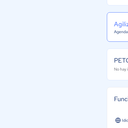
Agil
Agenda 
PETC
No hay 
Func
Idi