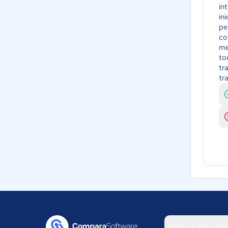
in
in
pe
co
me
to
tr
tr
Nuestra empresa