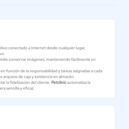
facilitar la conexión
itivo conectado a Internet desde cualquier lugar,
Vet Cloud
vo.
Aún sin
 permite conservar imágenes, manteniendo fácilmente un
calificación
o en función de la responsabilidad y tareas asignadas a cada
us arqueos de caja y existencia en almacén.
r la fidelización del cliente.
Petclinic
automatiza la
a sencilla y eficaz.