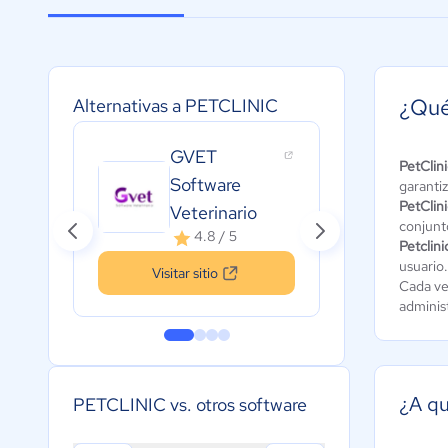
¿Qué
Alternativas a PETCLINIC
GVET
PetClini
Pon
Software
garantiz
Vet
PetClini
Veterinario
5
conjunt
4.8 / 5
Petclini
usuario
Visitar sitio
Cada vez
administ
¿A qu
PETCLINIC vs. otros software