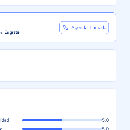
Agendar llamada
os.
Es gratis
.
lidad
5.0
ad
5.0