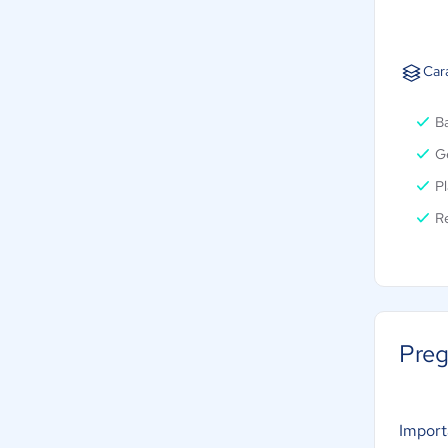
Car
Ba
Ge
Pl
Re
Preg
Importa