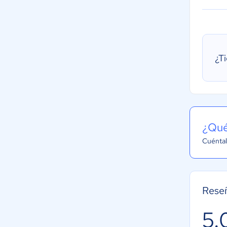
¿T
¿Qué
Cuéntal
Rese
5.