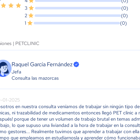
4
(0)
3
(0)
2
(0)
1
(0)
niones |
PETCLINIC
Raquel García Fernández
Jefa
Consulta las mazorcas
-01-2025
sotros en nuestra consulta veníamos de trabajar sin ningún tipo de
ínicas, ni trazabilidad de medicamentos entonces llegó PET clinic a 
spués! porque de tener un volumen de trabajo brutal en temas adm
abajo, lo que supuso una liviandad a la hora de trabajar en la consu
mo gestores... Realmente tuvimos que aprender a trabajar con ell
empo que empleamos en estudiarnosla y aprender cómo funcionaba