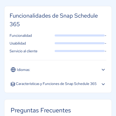
Funcionalidades de Snap Schedule
365
-
Funcionalidad
-
Usabilidad
-
Servicio al cliente
Idiomas:
Español
Inglés
Características y Funciones de Snap Schedule 365
Acceso móvil
Alertas y notificaciones
Preguntas Frecuentes
Base de datos de empleados