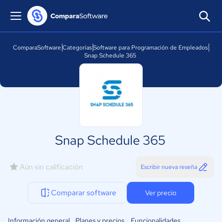
ComparaSoftware
Categorías
Software para Programación de Empleados
Snap Schedule 365
Snap Schedule 365
Aún sin calificación
Escribir nueva reseña
Comparar software
Ver precio
Información general
Planes y precios
Funcionalidades