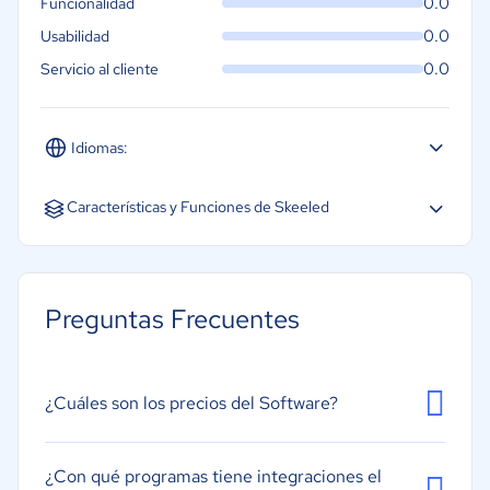
0.0
Funcionalidad
0.0
Usabilidad
0.0
Servicio al cliente
Idiomas:
Español
Inglés
Características y Funciones de Skeeled
Análisis de CV
Portales de empleo
Preguntas Frecuentes
Evaluaciones
Portal de autoservicio
Búsqueda de CV
¿Cuáles son los precios del Software?
Programación de entrevistas
Publicación de ofertas de empleo
¿Con qué programas tiene integraciones el