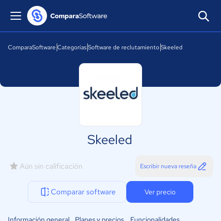
ComparaSoftware
Categorías
Software de reclutamiento
Skeeled
Skeeled
Aún sin calificación
Escribir nueva reseña
Comparar software
Ver precio
Información general
Planes y precios
Funcionalidades