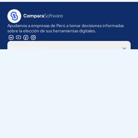
Ayudamos a empresas de Perú a tomar decisiones informadas
sobre la elección de sus herramientas digitales.
Nuestra empresa
Proveedores
Contáctanos
Selecciona tu país:
Perú
ComparaSoftware LLC 2025