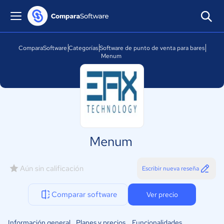
ComparaSoftware
Categorías
Software de punto de venta para bares
Menum
Menum
Aún sin calificación
Escribir nueva reseña
Comparar software
Ver precio
Información general
Planes y precios
Funcionalidades