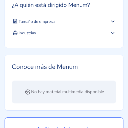
¿A quién está dirigido Menum?
Tamaño de empresa
Micro: 1 a 9 trabajadores
Industrias
Pequeña: 10 a 49 trabajadores
Hotelería / Viajes
Mediana: 50 a 249 trabajadores
Gastronomía
Grande: Más de 250 trabajadores
Conoce más de Menum
No hay material multimedia disponible