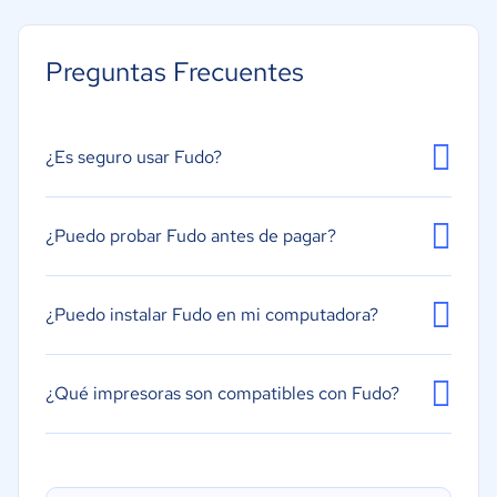
Gestión de inventarios
Emisión de comandas digitales
Preguntas Frecuentes
Gestión de reservas y pedidos
Integración con aplicaciones de delivery
Reportes y análisis de datos
¿Es seguro usar Fudo?
Gestión de compras
Pantalla táctil
¿Puedo probar Fudo antes de pagar?
Facturación electrónica
Gestión de mapa de salón de mesas
¿Puedo instalar Fudo en mi computadora?
¿Qué impresoras son compatibles con Fudo?