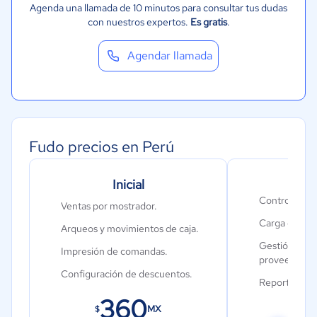
Agenda una llamada de 10 minutos para consultar tus dudas
con nuestros expertos.
Es gratis
.
Agendar llamada
Fudo precios en Perú
Inicial
Av
Control de in
Ventas por mostrador.
Carga de rec
Arqueos y movimientos de caja.
Gestión de cl
Impresión de comandas.
proveedores
Configuración de descuentos.
Reportes gráf
360
6
Más las funci
MX
$
$