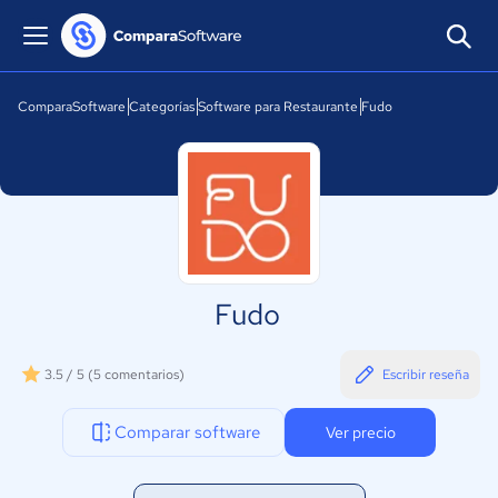
ComparaSoftware
Categorías
Software para Restaurante
Fudo
Fudo
3.5 / 5
(5 comentarios)
Escribir reseña
Comparar software
Ver precio