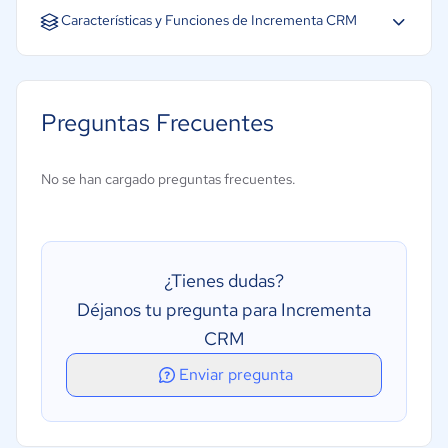
Español
Inglés
Características y Funciones de Incrementa CRM
Email Marketing
Gestión de campañas
Preguntas Frecuentes
Gestión de canales
Gestión de prospectos
No se han cargado preguntas frecuentes.
Biblioteca de contenidos ya aprobados
Gestión de contenidos
Gestión de la conformidad
¿Tienes dudas?
Compromiso de clientes potenciales
Déjanos tu pregunta para Incrementa
Publicaciones automatizadas
CRM
Gestión de llamadas
Enviar pregunta
Gestión de oportunidades
Métricas de rendimiento