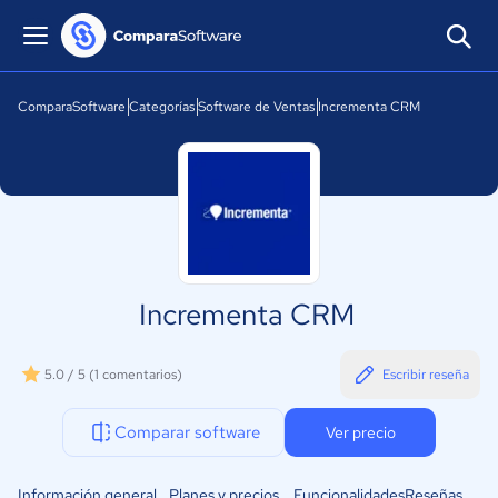
ComparaSoftware
Categorías
Software de Ventas
Incrementa CRM
Incrementa CRM
5.0 / 5
(1 comentarios)
Escribir reseña
Comparar software
Ver precio
Información general
Planes y precios
Funcionalidades
Reseñas