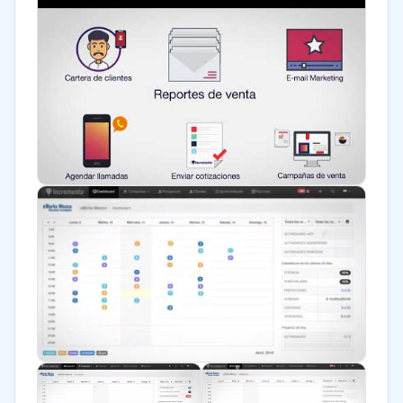
Farmacéutica
Bienes raíces
Minorista
Software / TI
Telecomunicaciones
Alimentaria
Salud
Transporte y logística
Marketing y Comunicación
Automotriz