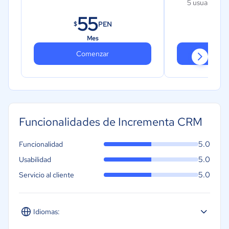
5 usuarios
55
2
PEN
$
$
Mes
Comenzar
Co
Funcionalidades de Incrementa CRM
5.0
Funcionalidad
5.0
Usabilidad
5.0
Servicio al cliente
Idiomas: