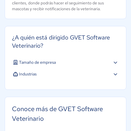
clientes, donde podrás hacer el seguimiento de sus
mascotas y recibir notificaciones de la veterinaria.
¿A quién está dirigido GVET Software
Veterinario?
Tamaño de empresa
Pequeña: 10 a 49 trabajadores
Industrias
Mediana: 50 a 249 trabajadores
Software / TI
Salud
Conoce más de GVET Software
Veterinario