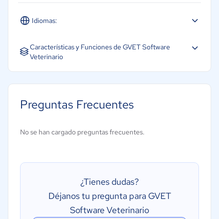
Idiomas:
Español
Inglés
Portugués
Características y Funciones de GVET Software
Veterinario
Base de datos de clientes
Diagnóstico de imagen y radiografías
Preguntas Frecuentes
Facturación
Gestión de citas
No se han cargado preguntas frecuentes.
Gestión de expedientes de pacientes
Gestión de inventarios
Planes de tratamiento
¿Tienes dudas?
Procesamiento de prescripciones médicas
Déjanos tu pregunta para GVET
Programación de citas
Software Veterinario