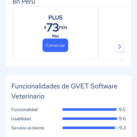
en Perú
PLUS
73
PEN
$
$
Mes
Comenzar
Co
Funcionalidades de GVET Software
Veterinario
9.5
Funcionalidad
9.6
Usabilidad
9.2
Servicio al cliente