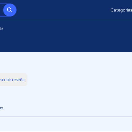
Categoría
ta
scribir reseña
as