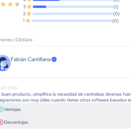
3
(1)
2
(0)
1
(0)
niones |
ClicData
Fabián Cantillana
-07-2018
 buen producto, simplifica la necesidad de centralizar diversas fue
tegraciones son muy útiles cuando tienes otros software basados en
Ventajas
Desventajas