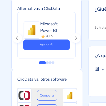
¿Qué
Alternativas a ClicData
Microsoft
Ta
Se trat
Power BI
4 / 5
Ver perfil
¿A qu
Tam
ClicData vs. otros software
Comparar