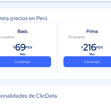
Data precios en Perú
Basic
Prima
5 usuarios
10 usuarios
69
216
PEN
PEN
$
$
Mes
Mes
Comenzar
Comenzar
ionalidades de ClicData