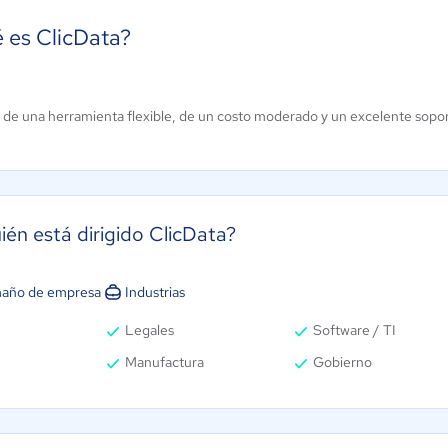
 es ClicData?
SAP
bleau Cloud
BusinessObjects
a de una herramienta flexible, de un costo moderado y un excelente sopo
0 / 5
BI
3.7 / 5
ién está dirigido ClicData?
año de empresa
Industrias
Legales
Software / TI
Manufactura
Gobierno