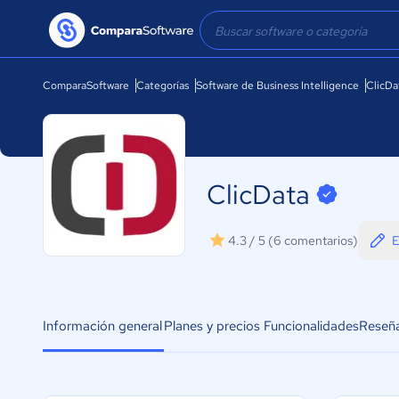
ComparaSoftware
Categorías
Software de Business Intelligence
ClicDa
ClicData
E
4.3 / 5
(6 comentarios)
Información general
Planes y precios
Funcionalidades
Reseñ