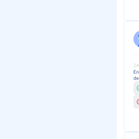
24
En
de