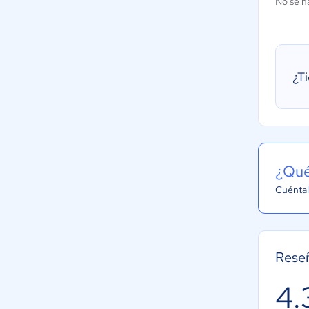
No se h
¿T
¿Qué
Cuéntal
Reseñ
4.