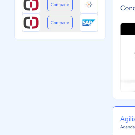
Comparar
Cono
Comparar
Agil
Agenda 