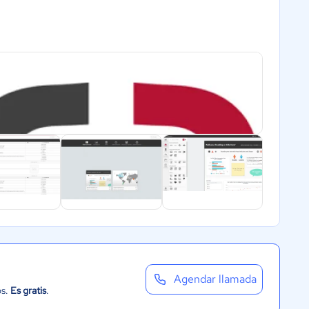
Agendar llamada
os.
Es gratis
.