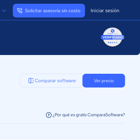
Iniciar sesión
s
Solicitar asesoría sin costo
Ver mi perfil
Cerrar sesión
Comparar software
Ver precio
¿Por qué es gratis ComparaSoftware?
facilitar la conexión