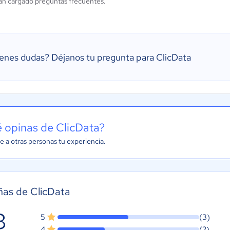
an cargado preguntas frecuentes.
ienes dudas?
Déjanos tu pregunta para ClicData
 opinas de ClicData?
e a otras personas tu experiencia.
as de ClicData
3
5
(3)
4
(2)