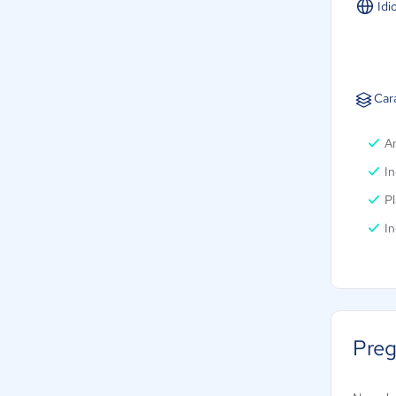
Idi
Cara
An
In
Pl
I
Preg