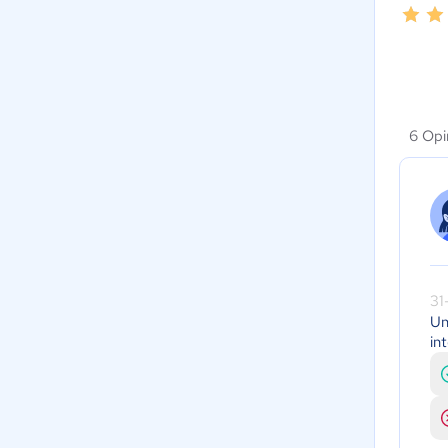
6 Opi
31
Un
in