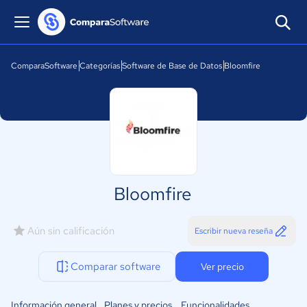
ComparaSoftware
Categorías
Software de Base de Datos
Bloomfire
Bloomfire
Aún sin calificación
Escribir nueva reseña
Comparar software
Ver precio
Información general
Planes y precios
Funcionalidades