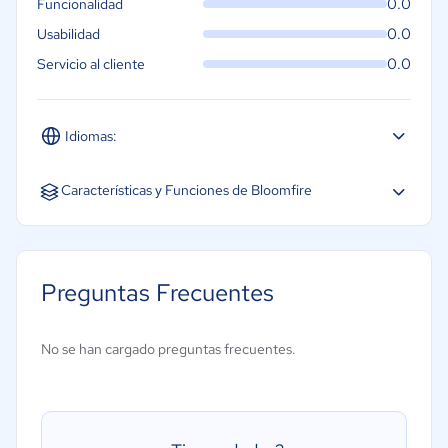
0.0
Funcionalidad
0.0
Usabilidad
0.0
Servicio al cliente
Idiomas:
Inglés
Características y Funciones de Bloomfire
Análisis de rendimiento
Conversión de base de datos
Preguntas Frecuentes
Copia de seguridad y recuperación
Migración de datos
No se han cargado preguntas frecuentes.
Replicado de datos
Virtualización
Acceso móvil