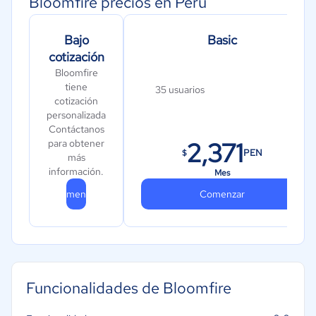
Bloomfire precios en Perú
Bajo
Basic
cotización
Bloomfire
tiene
35 usuarios
cotización
personalizada
Contáctanos
2,371
para obtener
PEN
$
más
información.
Mes
Comenzar
Comenzar
Funcionalidades de Bloomfire