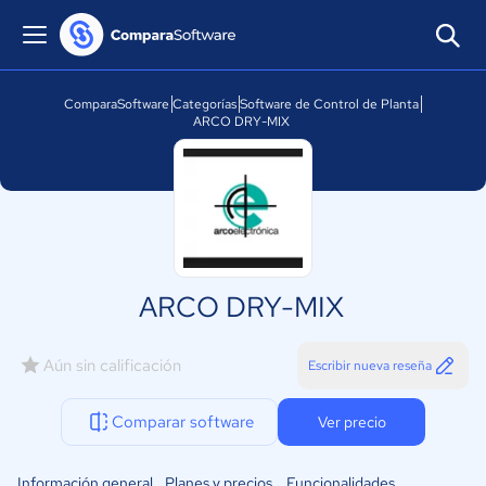
ComparaSoftware
Categorías
Software de Control de Planta
ARCO DRY-MIX
ARCO DRY-MIX
Aún sin calificación
Escribir nueva reseña
Comparar software
Ver precio
Información general
Planes y precios
Funcionalidades