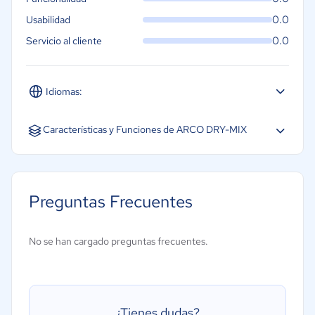
0.0
Usabilidad
0.0
Servicio al cliente
Idiomas:
Español
Características y Funciones de ARCO DRY-MIX
Ahorro de tiempo
Reducción de costos
Preguntas Frecuentes
Mejora de operaciones de planta
Creación de modelos de planta
No se han cargado preguntas frecuentes.
Generación de listado de materiales
Ahorro de tiempo
Reducción de costos
¿Tienes dudas?