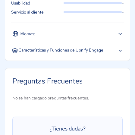
-
Usabilidad
-
Servicio al cliente
Idiomas:
Español
Inglés
Portugués
Características y Funciones de Upnify Engage
Captura de clientes potenciales
Base de datos de contactos
Preguntas Frecuentes
Integración de base de datos de clientes potenciales
Validación de datos
No se han cargado preguntas frecuentes.
¿Tienes dudas?