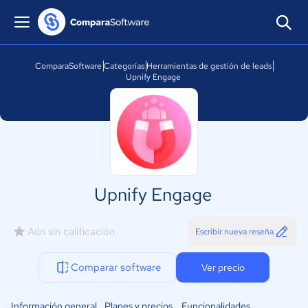
ComparaSoftware
Categorías
Herramientas de gestión de leads
Upnify Engage
Upnify Engage
Aún sin calificación
Escribir nueva reseña
Comparar software
Ver precio
Información general
Planes y precios
Funcionalidades