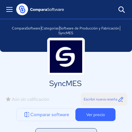
ComparaSoftware
Categorías
Software de Producción y Fabricación
SyncMES
SyncMES
Aún sin calificación
Escribir nueva reseña
Comparar software
Ver precio