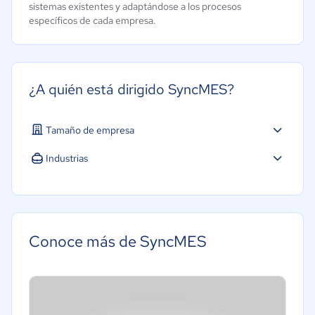
sistemas existentes y adaptándose a los procesos
específicos de cada empresa.
¿A quién está dirigido SyncMES?
Tamaño de empresa
Pequeña: 10 a 49 trabajadores
Industrias
Mediana: 50 a 249 trabajadores
Manufactura
Conoce más de SyncMES