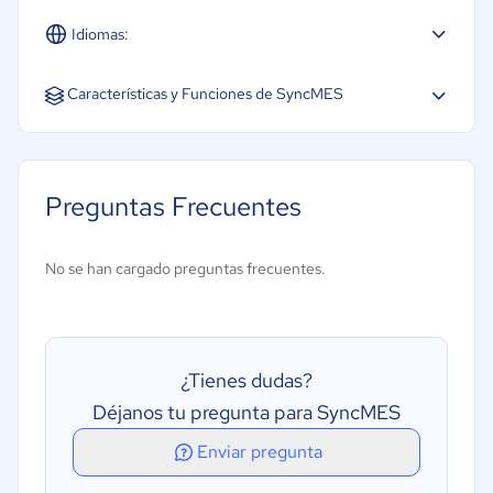
Idiomas:
Español
Inglés
Características y Funciones de SyncMES
Gestión de cadena de suministro
Gestión de la calidad
Preguntas Frecuentes
Integración contable
Creación de informes/análisis
No se han cargado preguntas frecuentes.
MES (Sistemas de Ejecución de Fabricación)
Planificación de necesidades de material (MRP)
¿Tienes dudas?
Déjanos tu pregunta para SyncMES
Enviar pregunta