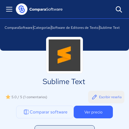
ComparaSoftware
Categorías
Software de Editores de Texto
Sublime Text
Sublime Text
5.0 / 5
(1 comentarios)
Escribir reseña
Comparar software
Ver precio