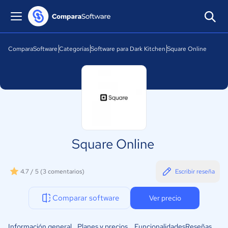
ComparaSoftware
Categorías
Software para Dark Kitchen
Square Online
Square Online
4.7 / 5
(3 comentarios)
Escribir reseña
Comparar software
Ver precio
Información general
Planes y precios
Funcionalidades
Reseñas