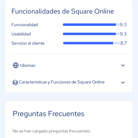
Funcionalidades de Square Online
9.3
Funcionalidad
9.3
Usabilidad
8.7
Servicio al cliente
Idiomas:
Español
Inglés
Características y Funciones de Square Online
Pantallas táctiles
Integración con aplicaciones de delivery
Preguntas Frecuentes
Impresión por comanderas
Gestión de inventarios
No se han cargado preguntas frecuentes.
Gestión de pedidos