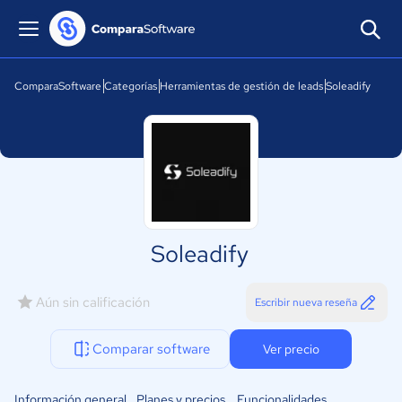
ComparaSoftware
Categorías
Herramientas de gestión de leads
Soleadify
Soleadify
Aún sin calificación
Escribir nueva reseña
Comparar software
Ver precio
Información general
Planes y precios
Funcionalidades