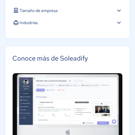
Tamaño de empresa
Industrias
Construcción
Educación
Hotelería / Viajes
Conoce más de Soleadify
Software / TI
Telecomunicaciones
Financiera
Manufactura
Automotriz