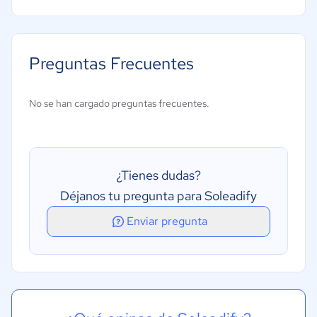
Captura de clientes potenciales
Evaluación de clientes potenciales
Preguntas Frecuentes
Gestión del pipeline
Base de datos de contactos
No se han cargado preguntas frecuentes.
Segmentación de clientes potenciales
¿Tienes dudas?
Déjanos tu pregunta para Soleadify
Enviar pregunta