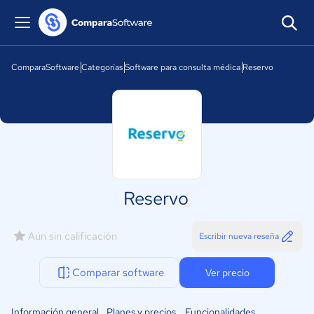
ComparaSoftware
Categorías
Software para consulta médica
Reservo
Reservo
Aún sin calificación
Escribir nueva reseña
Comparar software
Ver precio
Información general
Planes y precios
Funcionalidades