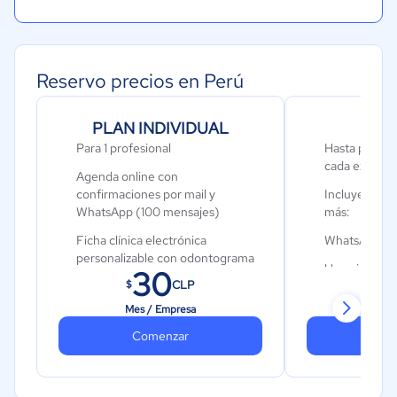
Reservo precios en Perú
PLAN INDIVIDUAL
Pla
Para 1 profesional
Hasta para 3 
cada extra: 
Agenda online con
confirmaciones por mail y
Incluye todo l
WhatsApp (100 mensajes)
más:
Ficha clínica electrónica
WhatsApp (2
personalizable con odontograma
Usuarios ilim
30
y ficha facial
CLP
$
$
Telemedicina certificada por
Mes / Empresa
Mes 
Fonasa y CENS (Chile)
Comenzar
Co
CRM básico con página web
propia en miReservo
Control de ventas, boleta de