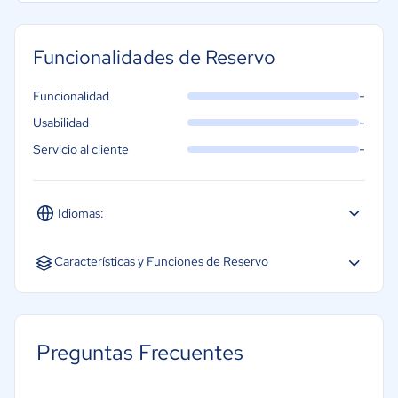
honorarios y comisiones
Reportes e inventario
Funcionalidades de Reservo
Capacitación y soporte incluido
-
Funcionalidad
-
Usabilidad
-
Servicio al cliente
Idiomas:
Español
Características y Funciones de Reservo
Facturación médica
Historia clínica electrónica/informatizada
Preguntas Frecuentes
Varias ubicaciones
Programación de pacientes