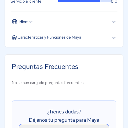
8.0
Servicio al cliente
Idiomas:
Español
Inglés
Características y Funciones de Maya
Importación de archivos multimedia
Modelado 3D
Preguntas Frecuentes
Edición de vídeo
No se han cargado preguntas frecuentes.
¿Tienes dudas?
Déjanos tu pregunta para Maya