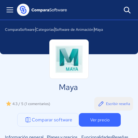
ComparaSoftware
Categorías
Software de Animación
Maya
Maya
4.3 / 5
(1 comentarios)
Escribir reseña
Comparar software
Ver precio
Información general
Planes y precios
Funcionalidades
Reseñas