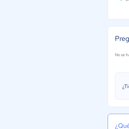
Preg
No se h
¿T
¿Qué