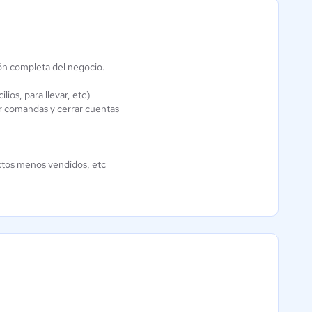
ón completa del negocio.
Fubit
INVU POS
Aún sin
ios, para llevar, etc)
4.6 / 5
calificación
r comandas y cerrar cuentas
uctos menos vendidos, etc