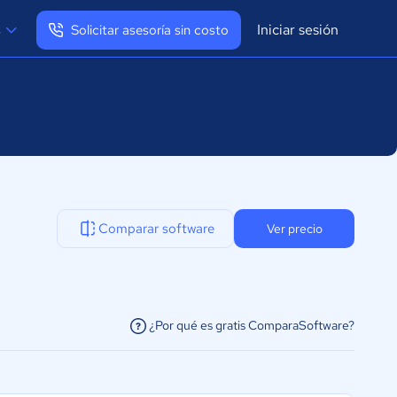
Iniciar sesión
s
Solicitar asesoría sin costo
Ver mi perfil
Cerrar sesión
Comparar software
Ver precio
¿Por qué es gratis ComparaSoftware?
facilitar la conexión