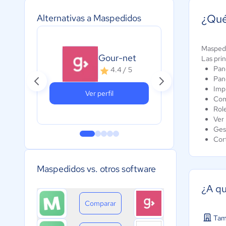
¿Qué
Alternativas a Maspedidos
Maspedi
Gal
Gour-net
Las pri
Res
Pane
4.4 / 5
5
Pan
Impr
Ver perfil
Com
Rol
Ver 
Ges
Cor
Maspedidos vs. otros software
¿A qu
Comparar
Tam