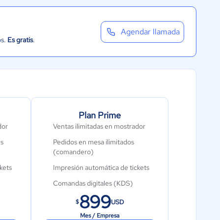
Agendar llamada
os.
Es gratis
.
Plan Prime
dor
Ventas ilimitadas en mostrador
es
Pedidos en mesa ilimitados
(comandero)
kets
Impresión automática de tickets
Comandas digitales (KDS)
899
Roles de usuario
USD
$
Menú digital: 600 pedidos a
Mes / Empresa