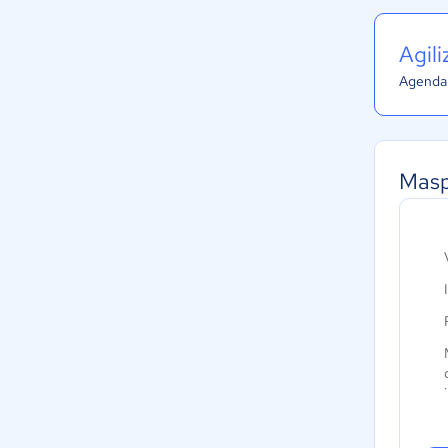
Agil
Agenda 
Masp