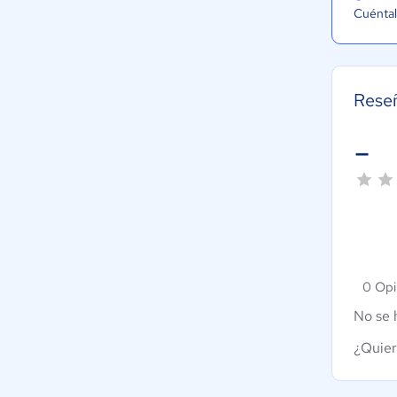
Cuéntal
Rese
-
0 Opi
No se 
¿Quier