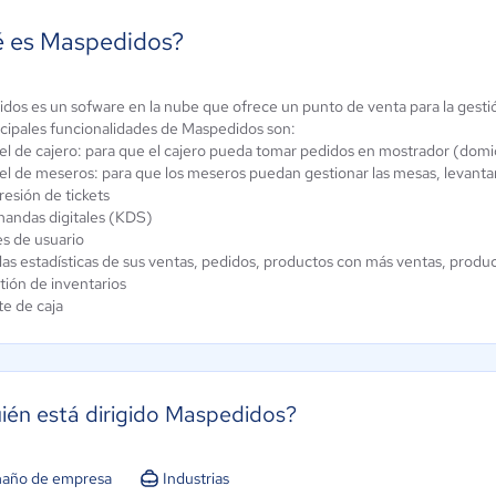
 es Maspedidos?
dos es un sofware en la nube que ofrece un punto de venta para la gesti
-Da
Presik
ncipales funcionalidades de Maspedidos son:
taurantes
Aún sin
l de cajero: para que el cajero pueda tomar pedidos en mostrador (domicil
calificación
 / 5
el de meseros: para que los meseros puedan gestionar las mesas, levanta
esión de tickets
andas digitales (KDS)
es de usuario
las estadísticas de sus ventas, pedidos, productos con más ventas, prod
tión de inventarios
te de caja
ién está dirigido Maspedidos?
año de empresa
Industrias