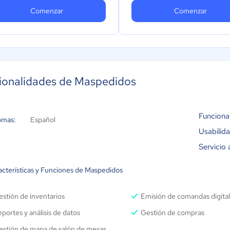
domicilio y para recoger al 
Comenzar
Comenzar
Menú digital: Configuración de
incluidos
costo de envío automático
Menú digital: Gestión de
disponibilidad de productos
Menú digital: Configuración
costo de envío automático
ionalidades de Maspedidos
Funciona
omas:
Español
Usabilid
Servicio 
acterísticas y Funciones de Maspedidos
stión de inventarios
Emisión de comandas digita
portes y análisis de datos
Gestión de compras
estión de mapa de salón de mesas