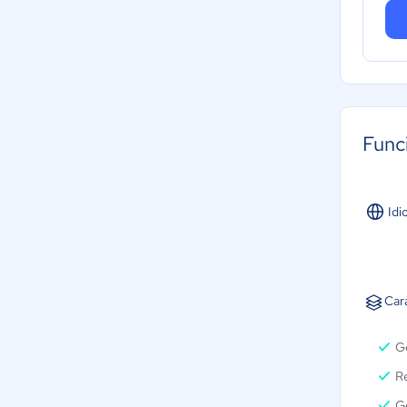
Func
Idi
Car
Ge
Re
G