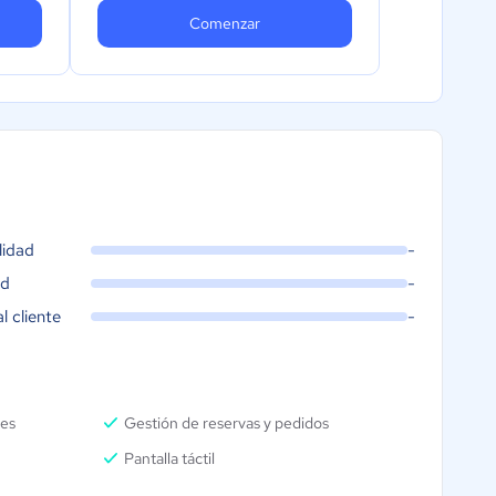
mes
domicilio y para recoger al mes
Comenzar
incluidos + $1.39 MXN por pedido
extra
Menú digital: Gestión de
disponibilidad de productos
 de
Menú digital: Configuración de
costo de envío automático
lidad
-
ad
-
al cliente
-
les
Gestión de reservas y pedidos
Pantalla táctil