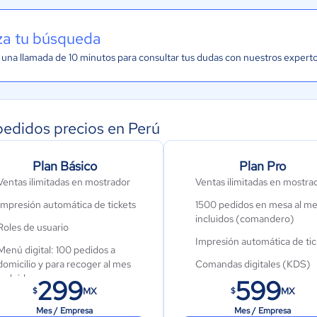
iza tu búsqueda
una llamada de 10 minutos para consultar tus dudas con nuestros expert
edidos precios en Perú
Plan Básico
Plan Pro
Ventas ilimitadas en mostrador
Ventas ilimitadas en mostra
Impresión automática de tickets
1500 pedidos en mesa al m
incluidos (comandero)
Roles de usuario
Impresión automática de tic
Menú digital: 100 pedidos a
domicilio y para recoger al mes
Comandas digitales (KDS)
incluidos
299
599
Roles de usuario
MX
MX
$
$
Menú digital: Gestión de
Menú digital: 300 pedidos a
Mes / Empresa
Mes / Empresa
disponibilidad de productos