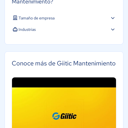
Mantenimiento?
Tamaño de empresa
Micro: 1 a 9 trabajadores
Industrias
Pequeña: 10 a 49 trabajadores
Mediana: 50 a 249 trabajadores
Grande: Más de 250 trabajadores
Conoce más de Giitic Mantenimiento