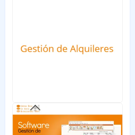
Software / TI
Financiera
Salud
Manufactura
Gobierno