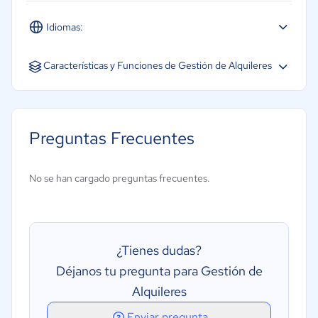
Idiomas:
Español
Inglés
Características y Funciones de Gestión de Alquileres
Contabilidad
Gestión de contactos
Preguntas Frecuentes
Gestión de documentos
Gestión del mantenimiento
No se han cargado preguntas frecuentes.
Pagos en línea
Panel de actividades
Portal de arrendatarios
¿Tienes dudas?
Procesamiento de pagos
Déjanos tu pregunta para Gestión de
Seguimiento de arrendatarios
Alquileres
Enviar pregunta