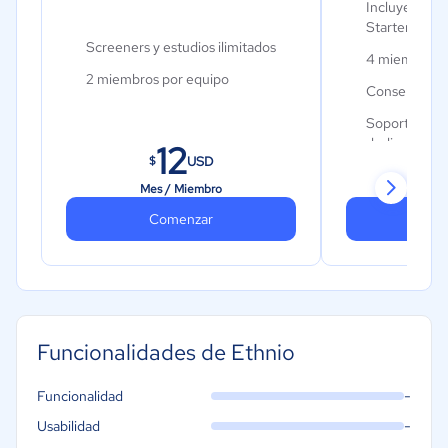
Incluye todo 
Metales y Minería
Starter
Screeners y estudios ilimitados
Recursos Humanos
4 miembros 
2 miembros por equipo
Gastronomía
Consentimien
Aeroespacial y defensa
Soporte a tr
dedicado
12
Turismo
USD
$
$
Contabilidad
Mes / Miembro
Mes 
Moda y textiles
Comenzar
Co
Funcionalidades de Ethnio
-
Funcionalidad
-
Usabilidad