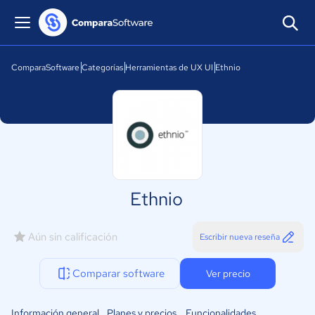
ComparaSoftware
Categorías
Herramientas de UX UI
Ethnio
Ethnio
Aún sin calificación
Escribir nueva reseña
Comparar software
Ver precio
Información general
Planes y precios
Funcionalidades