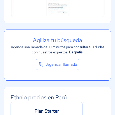
Software / TI
Telecomunicaciones
Financiera
Alimentaria
Agiliza tu búsqueda
Salud
Agenda una llamada de 10 minutos para consultar tus dudas
Manufactura
con nuestros expertos.
Es gratis
.
ONG
Gobierno
Agendar llamada
Transporte y logística
Marketing y Comunicación
Automotriz
Ethnio precios en Perú
Comercio Electrónico
Ventas y servicios
Plan Starter
Pl
Tecnología