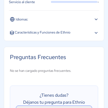
-
Servicio al cliente
Idiomas:
Inglés
Características y Funciones de Ethnio
Colaboración en Tiempo Real
Integraciones con Terceros
Preguntas Frecuentes
Hosting Integrado y Previsualización
Plugins y Automatización
No se han cargado preguntas frecuentes.
Exportación de Especificaciones
¿Tienes dudas?
Déjanos tu pregunta para Ethnio