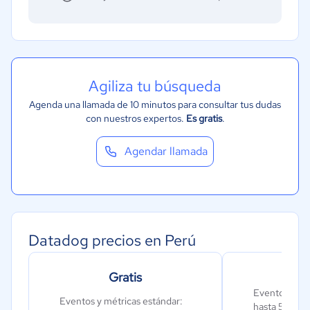
Legales
Farmacéutica
Bienes raíces
Minorista
Agiliza tu búsqueda
Software / TI
Agenda una llamada de 10 minutos para consultar tus dudas
con nuestros expertos.
Es gratis
.
Telecomunicaciones
Financiera
Agendar llamada
Alimentaria
Salud
Manufactura
ONG
Datadog precios en Perú
Gobierno
Gratis
Transporte y logística
Eventos y mé
Marketing y Comunicación
Eventos y métricas estándar:
hasta 5 hosts