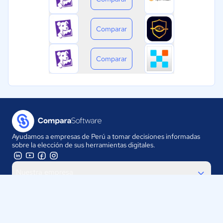
Comparar
Comparar
Ayudamos a empresas de Perú a tomar decisiones informadas
sobre la elección de sus herramientas digitales.
Nuestra empresa
Proveedores
Contáctanos