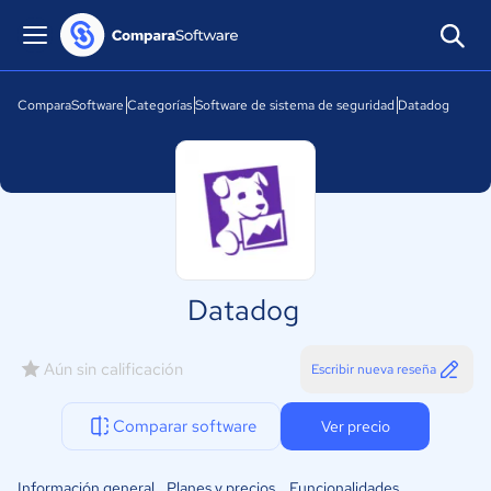
ComparaSoftware
Categorías
Software de sistema de seguridad
Datadog
Datadog
Aún sin calificación
Escribir nueva reseña
Comparar software
Ver precio
Información general
Planes y precios
Funcionalidades