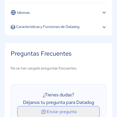
productos.
Idiomas:
Apoyo técnic
.electrónico
Español
Inglés
Características y Funciones de Datadog
API
Alertas de riesgo y notificaciones
Preguntas Frecuentes
Alertas de incidentes
Auditoría de seguridad
No se han cargado preguntas frecuentes.
Inteligencia de amenazas
Control/Acceso remoto
Informe de incidentes
¿Tienes dudas?
Monitorización y gestión remota
Déjanos tu pregunta para Datadog
Enviar pregunta